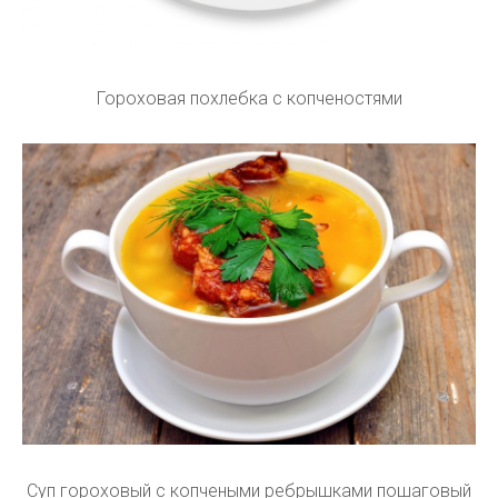
Гороховая похлебка с копченостями
Суп гороховый с копчеными ребрышками пошаговый