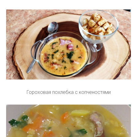
Гороховая похлебка с копченостями