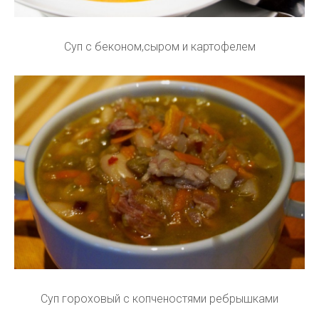
Суп с беконом,сыром и картофелем
Суп гороховый с копченостями ребрышками