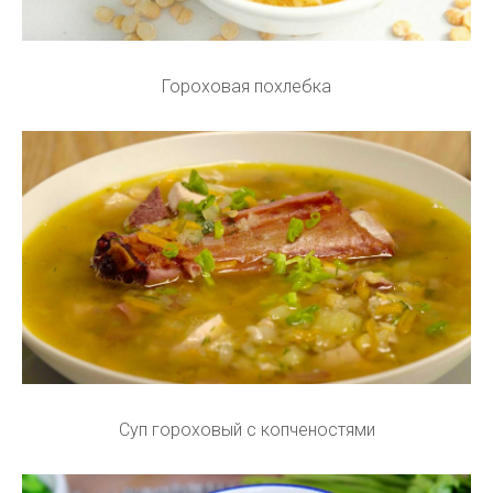
Гороховая похлебка
Суп гороховый с копченостями