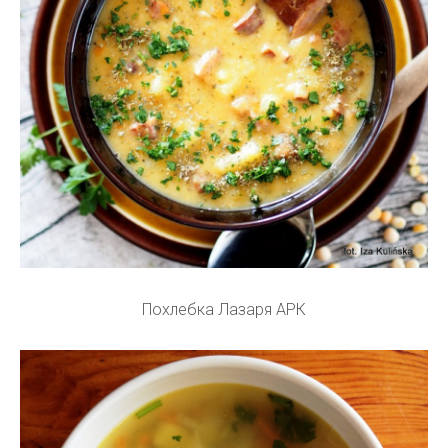
Похлебка Лазаря АРК