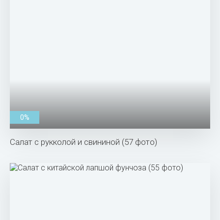
0%
Салат с рукколой и свининой (57 фото)