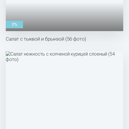
0%
Салат с тыквой и брынзой (56 фото)