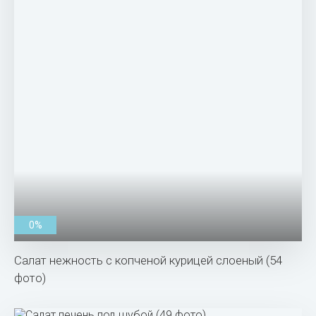
0%
Салат нежность с копченой курицей слоеный (54
фото)