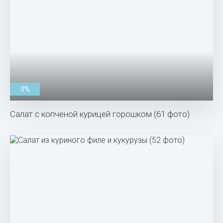
0%
Салат с копченой курицей горошком (61 фото)