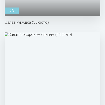
0%
Салат кукушка (55 фото)