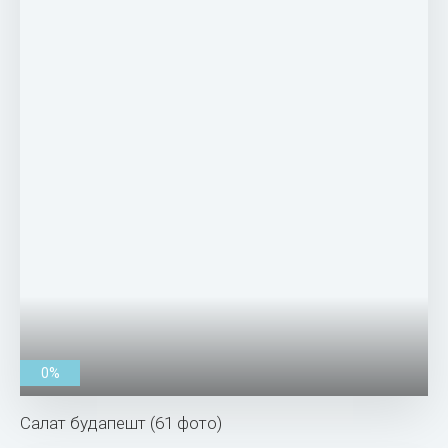
0%
Салат будапешт (61 фото)