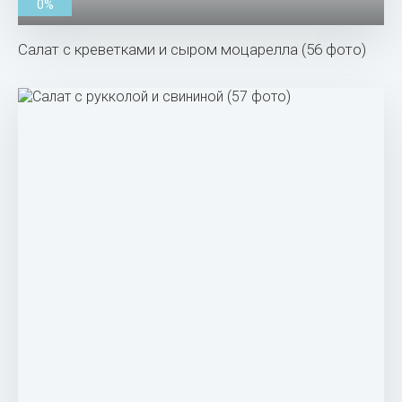
0%
Салат с креветками и сыром моцарелла (56 фото)