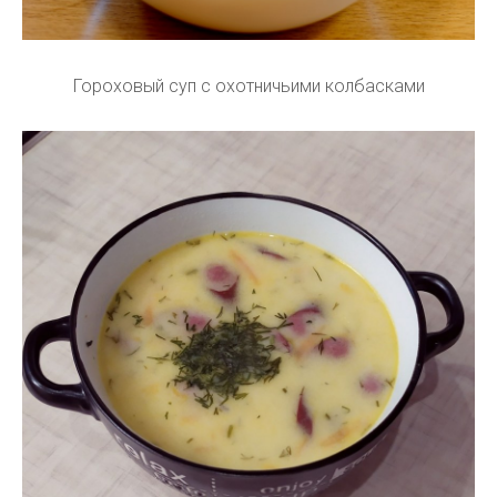
Гороховый суп с охотничьими колбасками