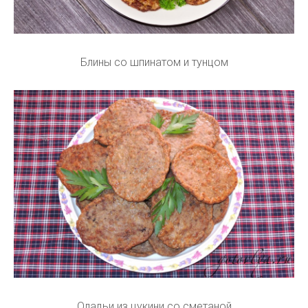
Блины со шпинатом и тунцом
Оладьи из цукини со сметаной