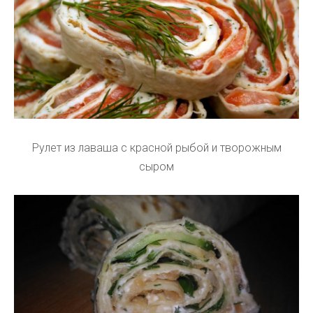
Рулет из лаваша с красной рыбой и творожным
сыром