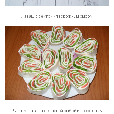
Лаваш с семгой и творожным сыром
Рулет из лаваша с красной рыбой и творожным