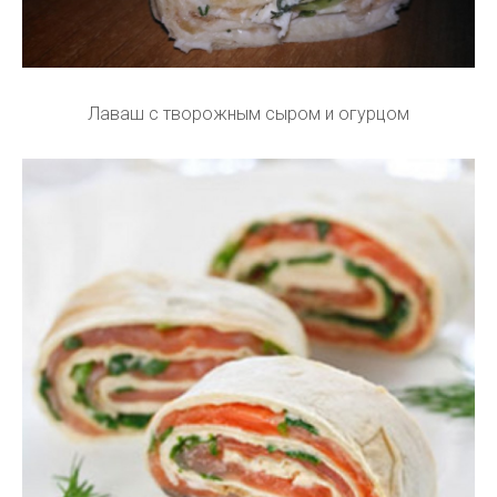
Лаваш с творожным сыром и огурцом