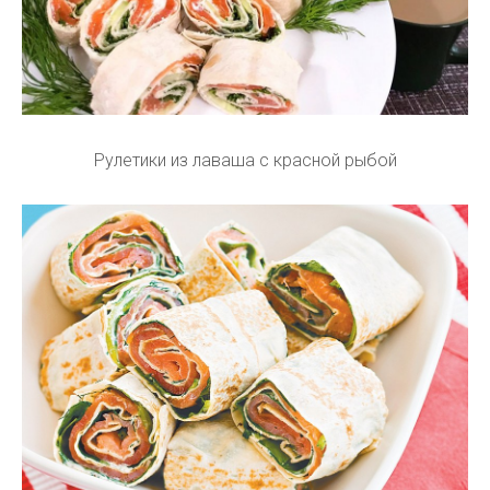
Рулетики из лаваша с красной рыбой