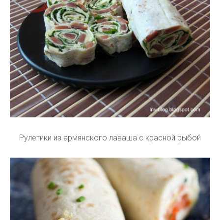
Рулетики из армянского лаваша с красной рыбой