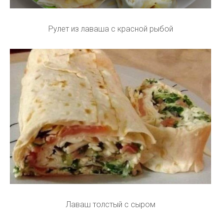
Рулет из лаваша с красной рыбой
Лаваш толстый с сыром