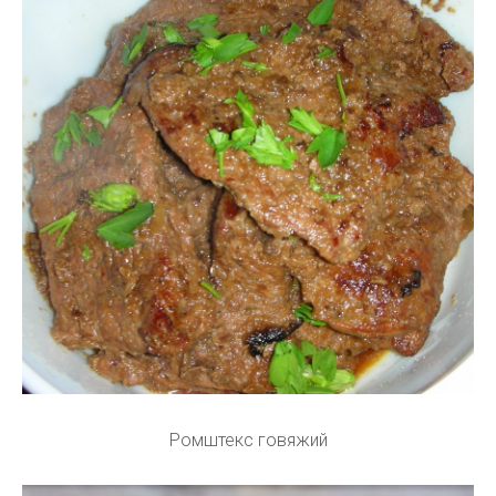
Ромштекс говяжий