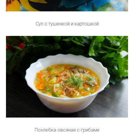
Суп с тушенкой и картошкой
Похлебка овсяная с грибами