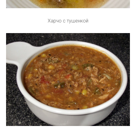
Харчо с тушенкой