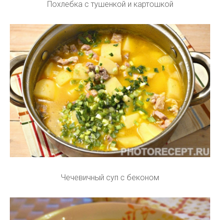
Похлебка с тушенкой и картошкой
Чечевичный суп с беконом