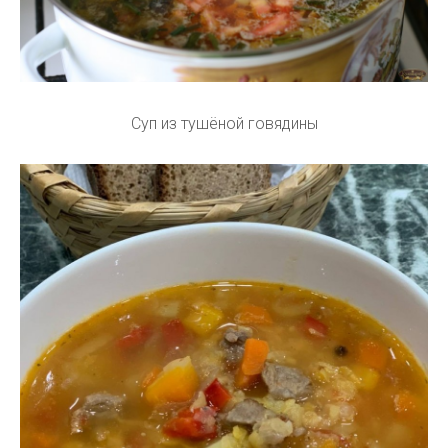
Суп из тушёной говядины