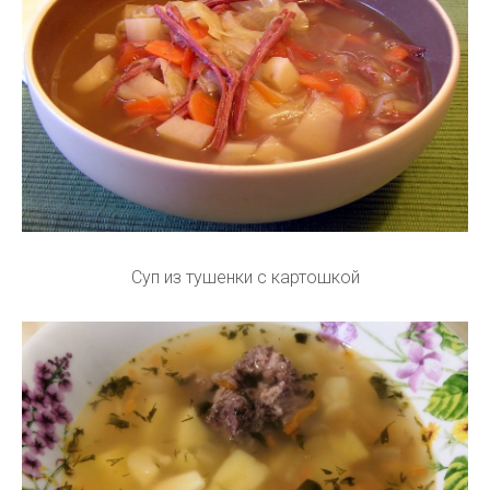
Суп из тушенки с картошкой