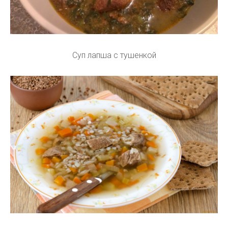
Суп лапша с тушенкой