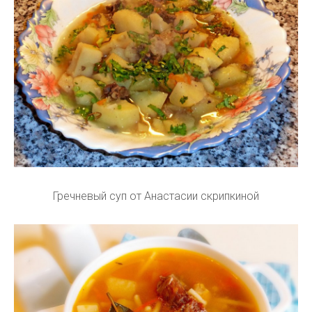
Гречневый суп от Анастасии скрипкиной