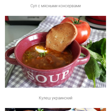
Суп с мясными консервами
Кулеш украинский