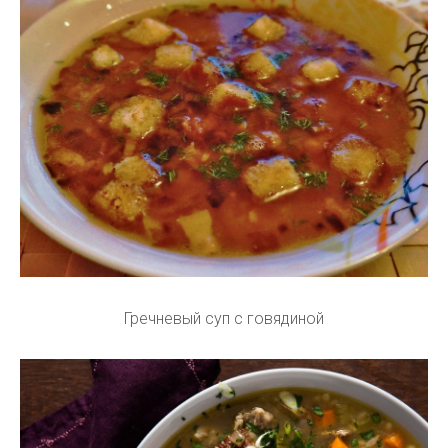
Гречневый суп с говядиной