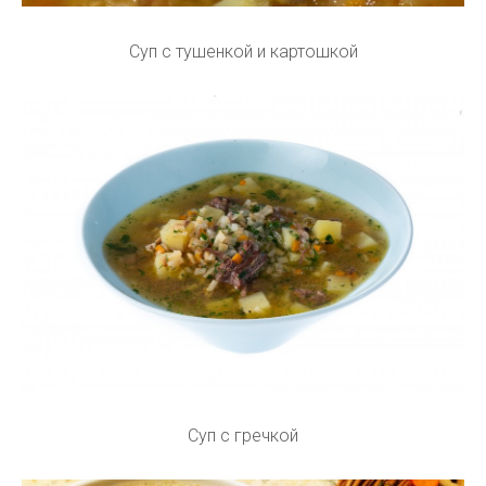
Суп с тушенкой и картошкой
Суп с гречкой