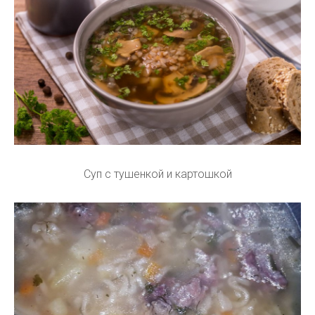
Суп с тушенкой и картошкой