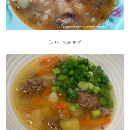
Суп с тушенкой