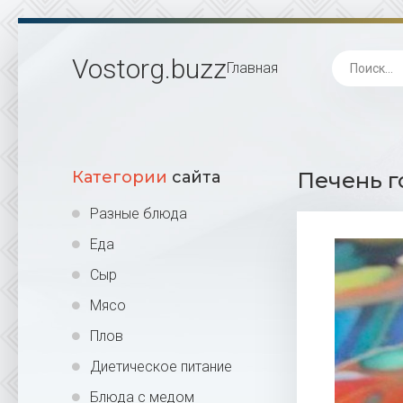
Vostorg
.buzz
Главная
Категории
сайта
Печень г
Разные блюда
Еда
Сыр
Мясо
Плов
Диетическое питание
Блюда с медом