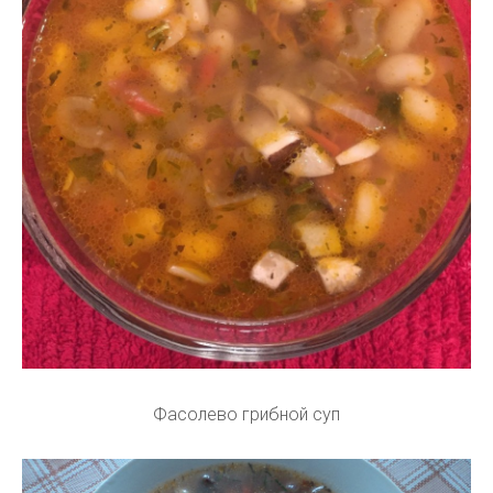
Фасолево грибной суп