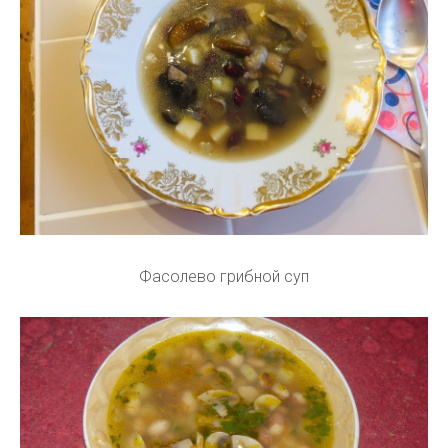
Фасолево грибной суп