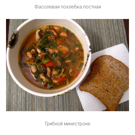
Фасолевая похлебка постная
Грибной минестроне