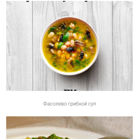
Фасолево грибной суп