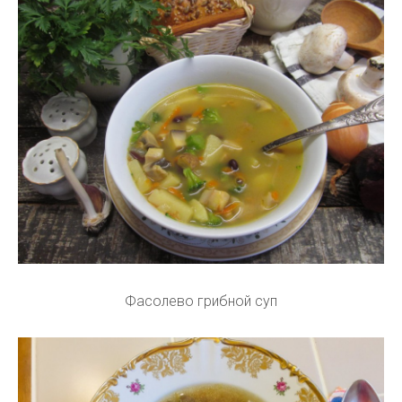
Фасолево грибной суп