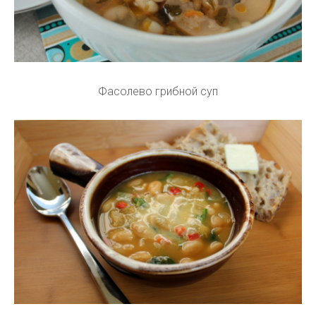
Фасолево грибной суп