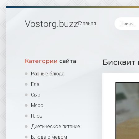
Vostorg
.buzz
Главная
Категории
сайта
Бисквит 
Разные блюда
Еда
Сыр
Мясо
Плов
Диетическое питание
Блюда с медом