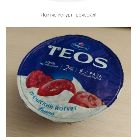
Лактис йогурт греческий