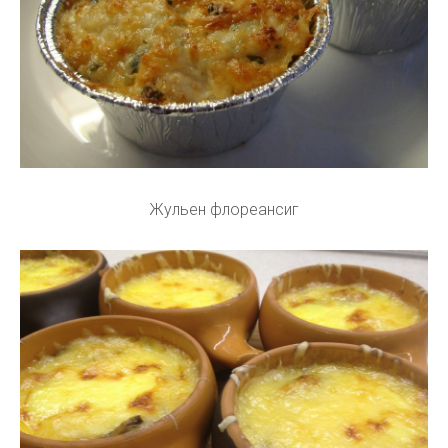
Жульен флореансиг