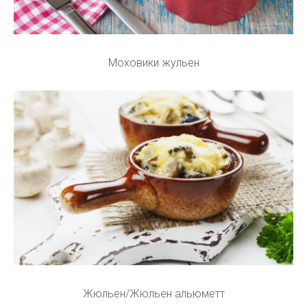
Моховики жульен
Жюльен/Жюльен альюметт