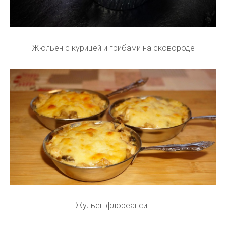
Жюльен с курицей и грибами на сковороде
Жульен флореансиг