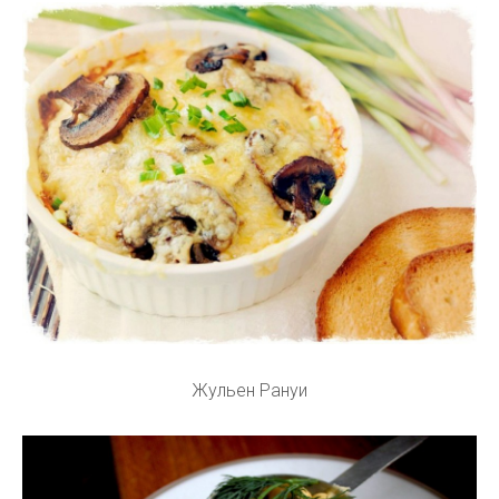
Жульен Рануи