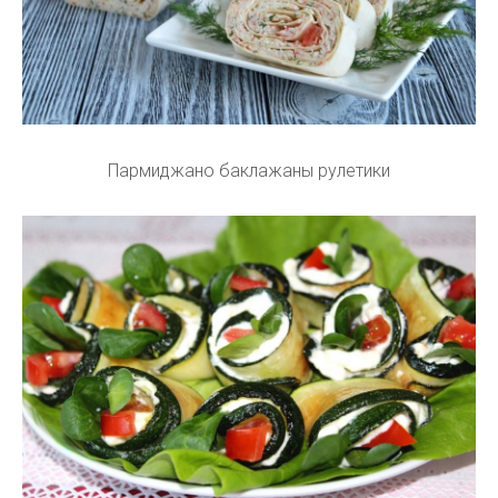
Пармиджано баклажаны рулетики