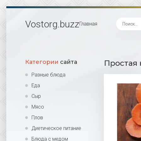
Vostorg
.buzz
Главная
Категории
сайта
Простая 
Разные блюда
Еда
Сыр
Мясо
Плов
Диетическое питание
Блюда с медом