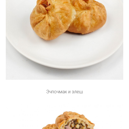
Эчпочмак и элеш