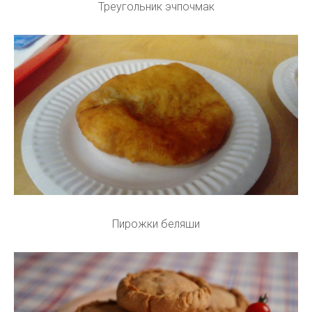
Треугольник эчпочмак
Пирожки беляши