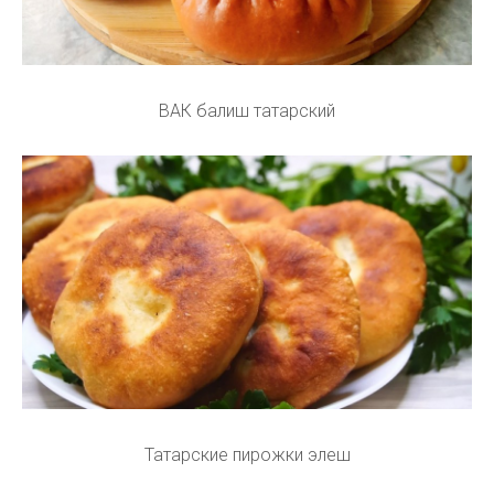
ВАК балиш татарский
Татарские пирожки элеш