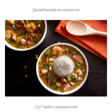
Джамбалайя из креветок
Суп Гамбо луизианский