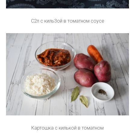
С2п с киль3ой в томатном соусе
Картошка с килькой в томатном