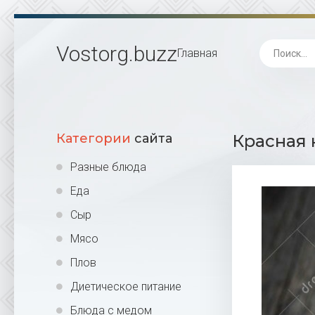
Vostorg
.buzz
Главная
Категории
сайта
Красная 
Разные блюда
Еда
Сыр
Мясо
Плов
Диетическое питание
Блюда с медом