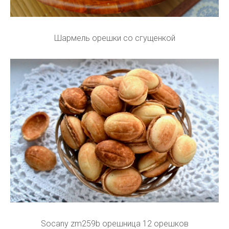
Шармель орешки со сгущенкой
Socany zm259b орешница 12 орешков