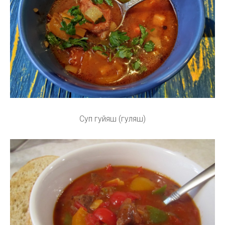
Суп гуйяш (гуляш)