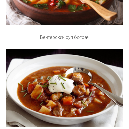
Венгерский суп бограч