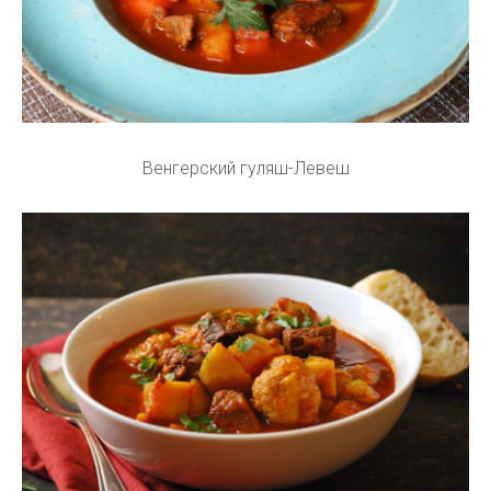
Венгерский гуляш-Левеш