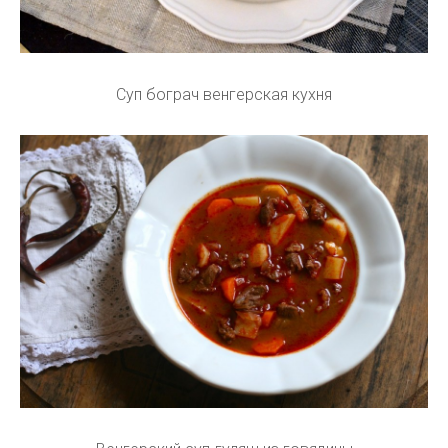
Суп бограч венгерская кухня