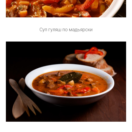
Суп гуляш по мадьярски