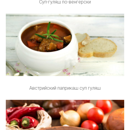
Суп-гуляш по-венгерски
Австрийский паприкаш суп гуляш