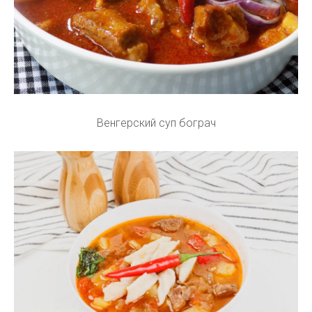
Венгерский суп бограч