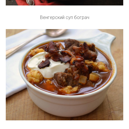
Венгерский суп бограч