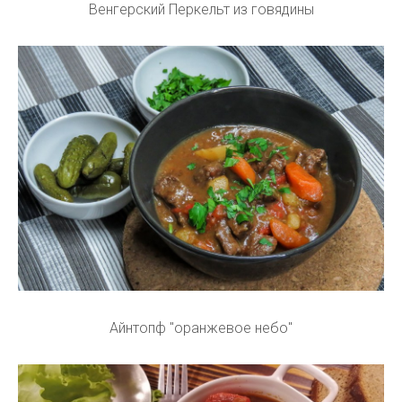
Венгерский Перкельт из говядины
Айнтопф "оранжевое небо"