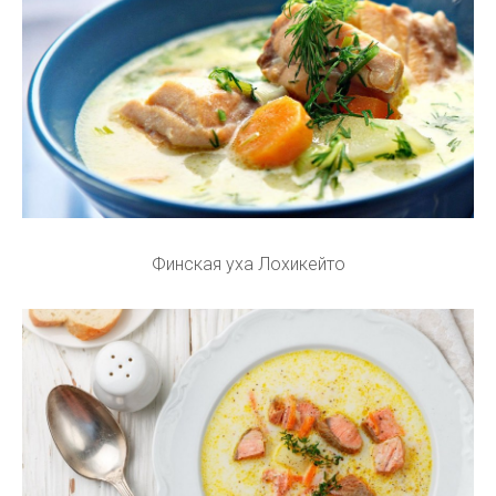
Финская уха Лохикейто