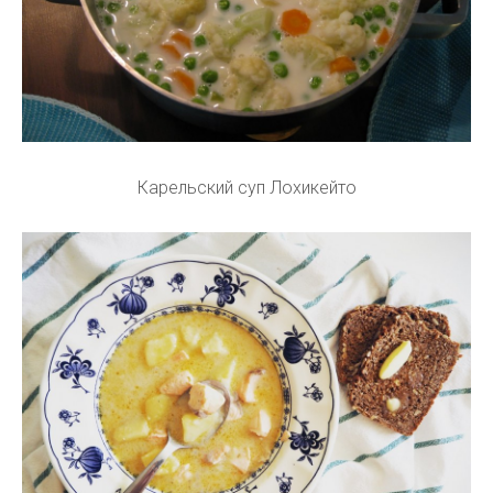
Карельский суп Лохикейто