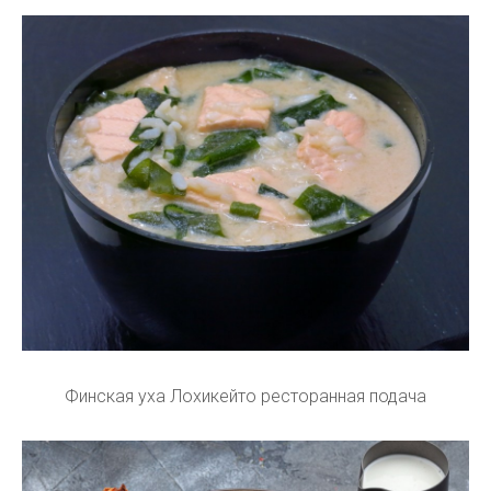
Финская уха Лохикейто ресторанная подача