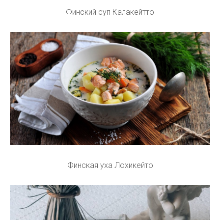
Финский суп Калакейтто
Финская уха Лохикейто