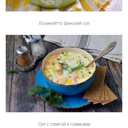
Лохикейтто финский суп
Суп с семгой и сливками