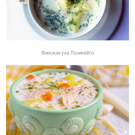
Финская уха Лохикейто