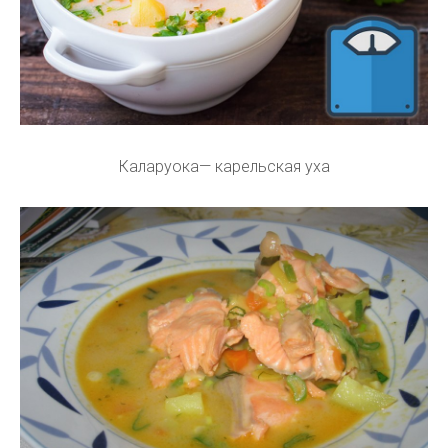
Каларуока— карельская уха