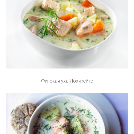
Финская уха Лохикейто