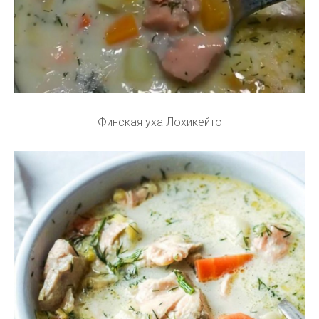
Финская уха Лохикейто