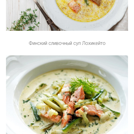
Финский сливочный суп Лохикейто