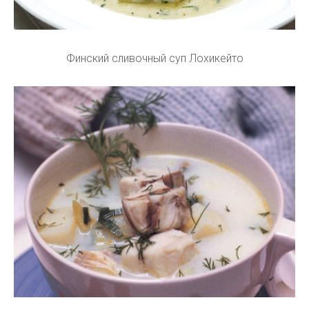
Финский сливочный суп Лохикейто