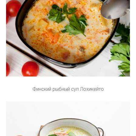
Финский рыбный суп Лохикейто