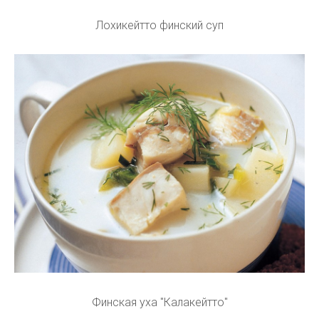
Лохикейтто финский суп
Финская уха "Калакейтто"