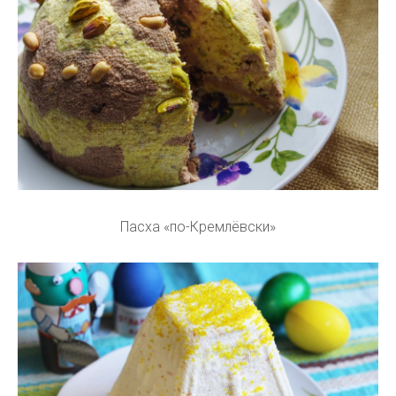
Пасха «по-Кремлёвски»