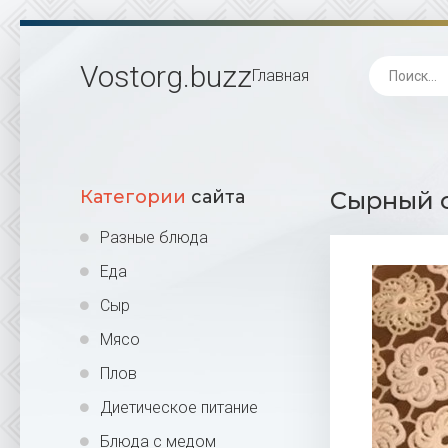
Vostorg
.buzz
Главная
Категории
сайта
Сырный с
Разные блюда
Еда
Сыр
Мясо
Плов
Диетическое питание
Блюда с медом