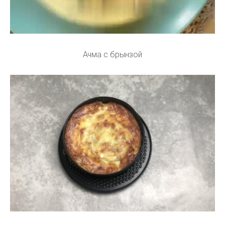
Ачма с брынзой