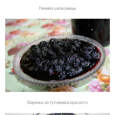
Пекмез шелковицы
Варенье из тутовника красного