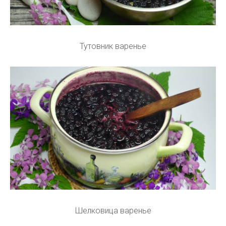
Тутовник варенье
Шелковица варенье