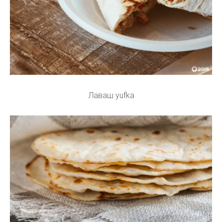
Лаваш yufka