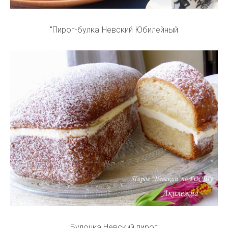
"Пирог-булка"Невский Юбилейный
Булочка Невский пирог