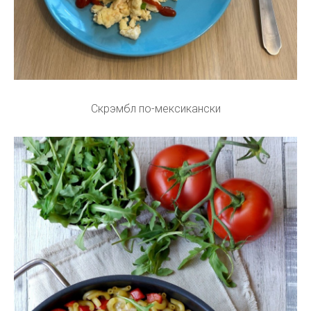
Скрэмбл по-мексикански