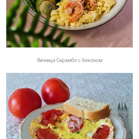
Яичница Скрэмбл с беконом