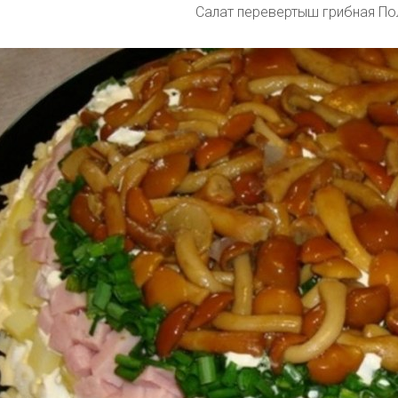
Салат перевертыш грибная По