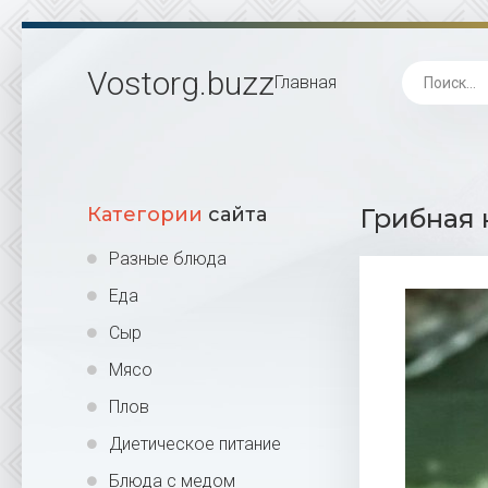
Vostorg
.buzz
Главная
Категории
сайта
Грибная 
Разные блюда
Еда
Сыр
Мясо
Плов
Диетическое питание
Блюда с медом