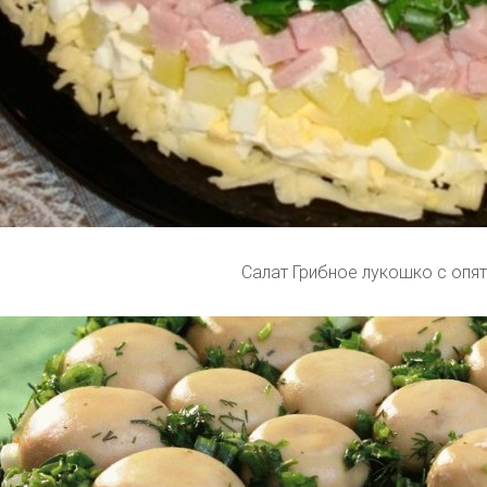
Салат Грибное лукошко с опя