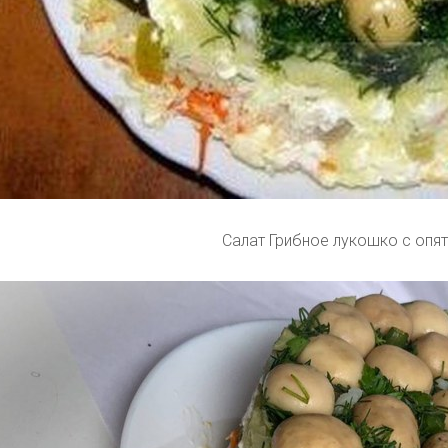
Салат Грибное лукошко с опя