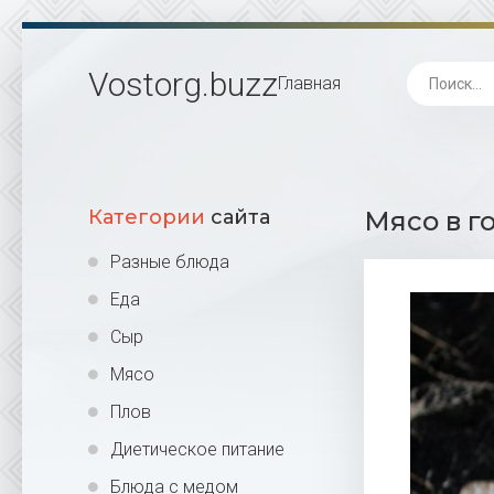
Vostorg
.buzz
Главная
Категории
сайта
Мясо в г
Разные блюда
Еда
Сыр
Мясо
Плов
Диетическое питание
Блюда с медом