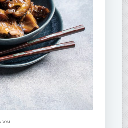
оусом