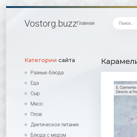
Vostorg
.buzz
Главная
Категории
сайта
Карамели
Разные блюда
Еда
Сыр
Мясо
Плов
Диетическое питание
Блюда с медом