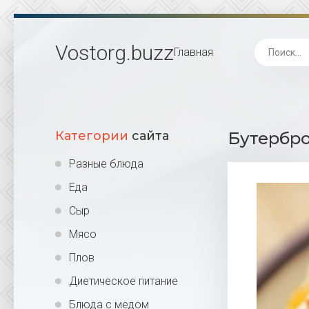
Vostorg
.buzz
Главная
Категории
сайта
Бутербро
Разные блюда
Еда
Сыр
Мясо
Плов
Диетическое питание
Блюда с медом