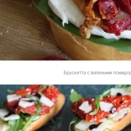
Брускетта с вялеными помидо