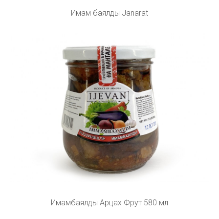
Имам баялды Janarat
Имамбаялды Арцах Фрут 580 мл