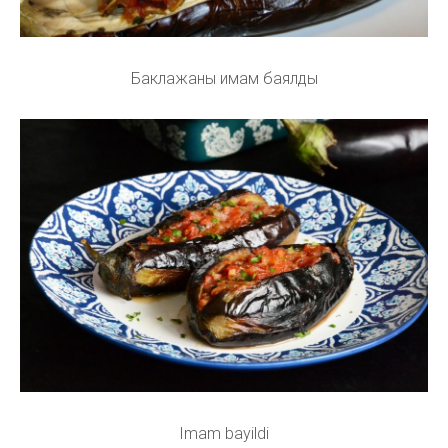
Баклажаны имам баялды
Imam bayildi