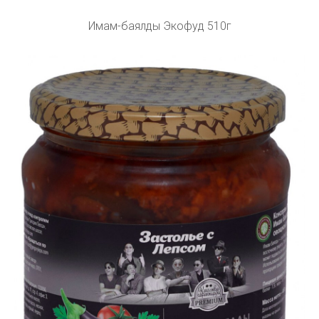
Имам-баялды Экофуд 510г