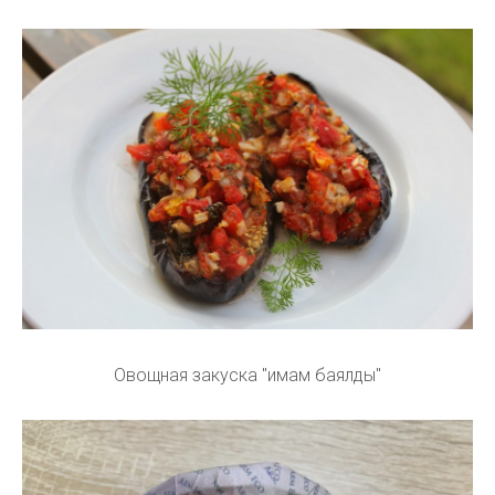
Овощная закуска "имам баялды"