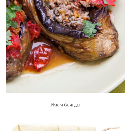
Имам баялды