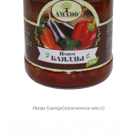
Имам баилди(запеченное мясо)