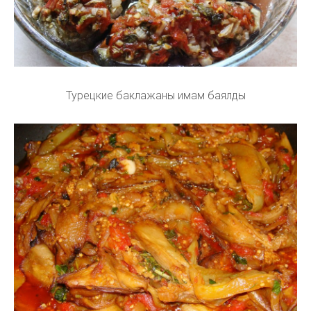
Турецкие баклажаны имам баялды