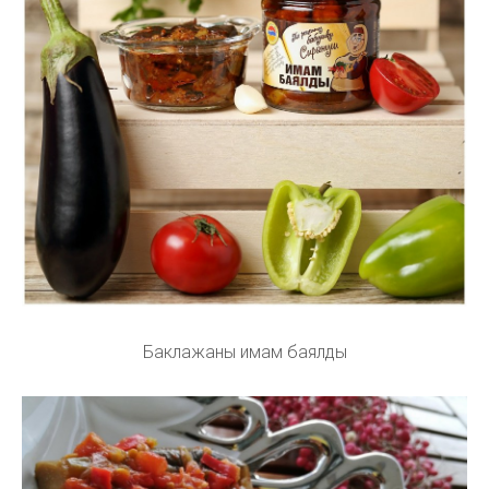
Баклажаны имам баялды