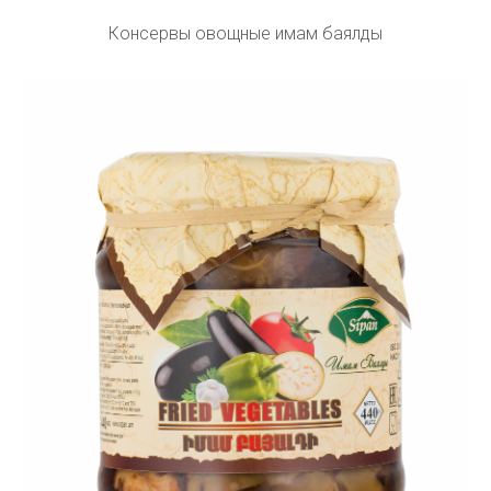
Консервы овощные имам баялды