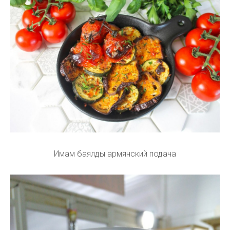
Имам баялды армянский подача