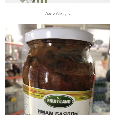
Имам баялды