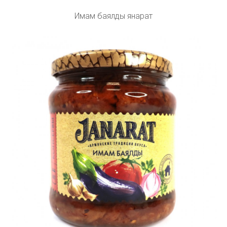
Имам баялды янарат