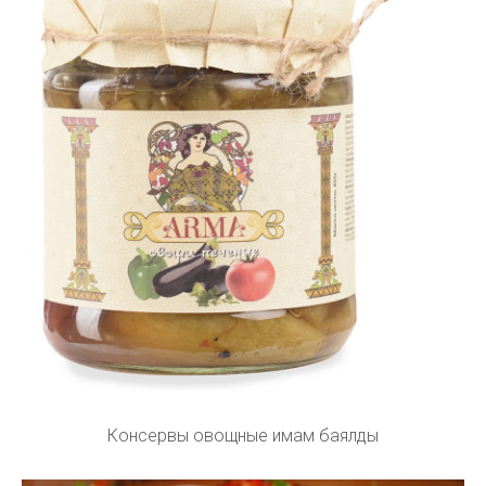
Консервы овощные имам баялды