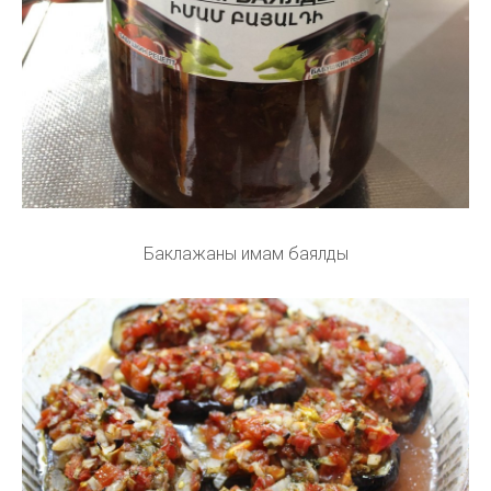
Баклажаны имам баялды