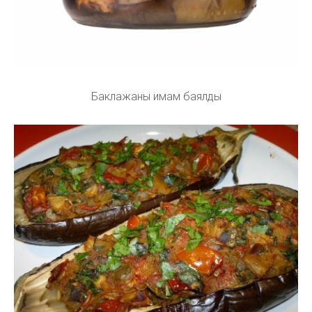
Баклажаны имам баялды