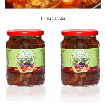
Имам баялды