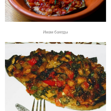
Имам баялды