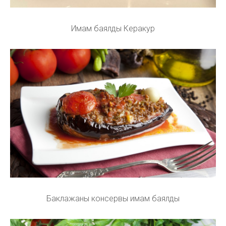
Имам баялды Керакур
Баклажаны консервы имам баялды