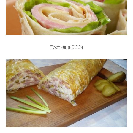
Тортилья Эбби