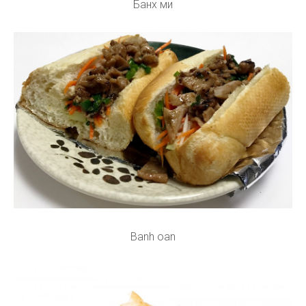
Банх ми
Banh oan