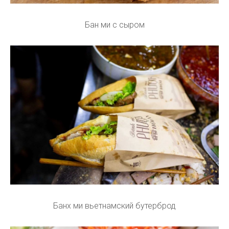
Бан ми с сыром
Банх ми вьетнамский бутерброд