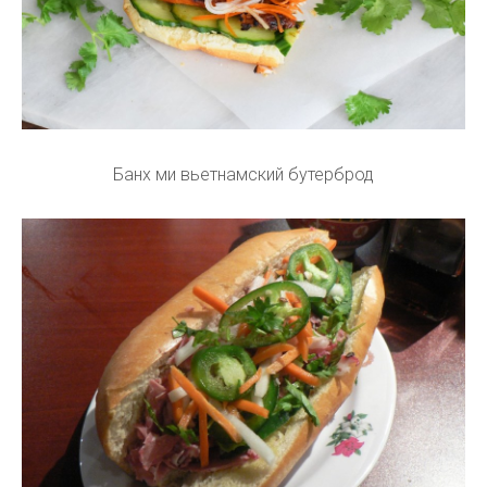
Банх ми вьетнамский бутерброд