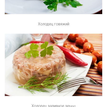
Холодец говяжий
Холодец заливное зеььц