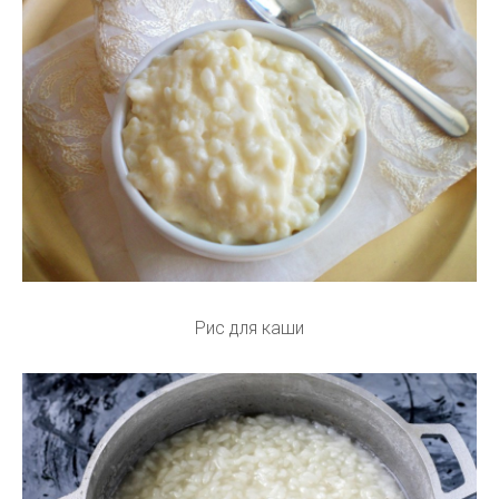
Рис для каши