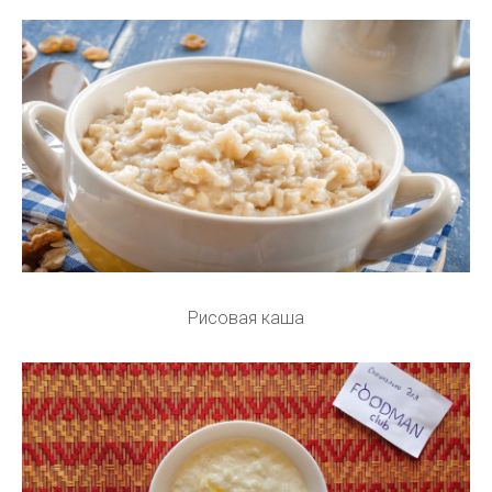
Рисовая каша