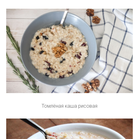
Томлёная каша рисовая