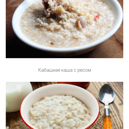
Кабашная каша с рисом