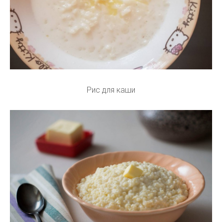
Рис для каши