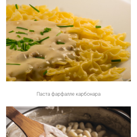
Паста фарфалле карбонара