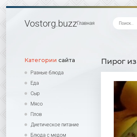
Vostorg
.buzz
Главная
Категории
сайта
Пирог из
Разные блюда
Еда
Сыр
Мясо
Плов
Диетическое питание
Блюда с медом