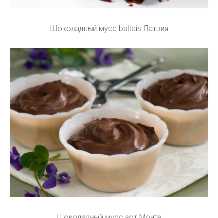
Шоколадный мусс baltais Латвия
Шоколадный мусс зот Монте