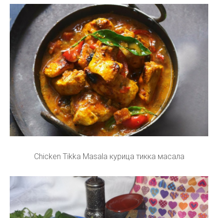
Chicken Tikka Masala курица тикка масала