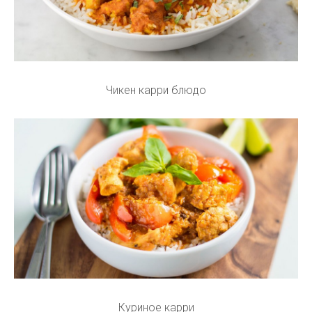
Чикен карри блюдо
Куриное карри