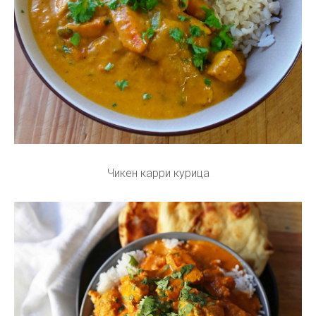
Чикен карри курица