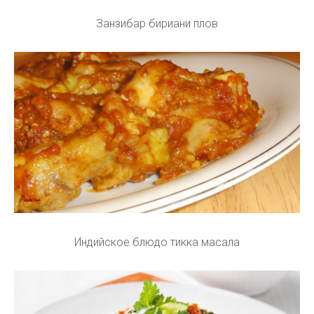
Занзибар бириани плов
Индийское блюдо тикка масала