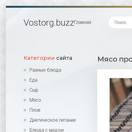
Vostorg
.buzz
Главная
Категории
сайта
Мясо про
Разные блюда
Еда
Сыр
Мясо
Плов
Диетическое питание
Блюда с медом