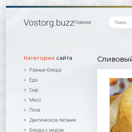
Vostorg
.buzz
Главная
Категории
сайта
Сливовый
Разные блюда
Еда
Сыр
Мясо
Плов
Диетическое питание
Блюда с медом