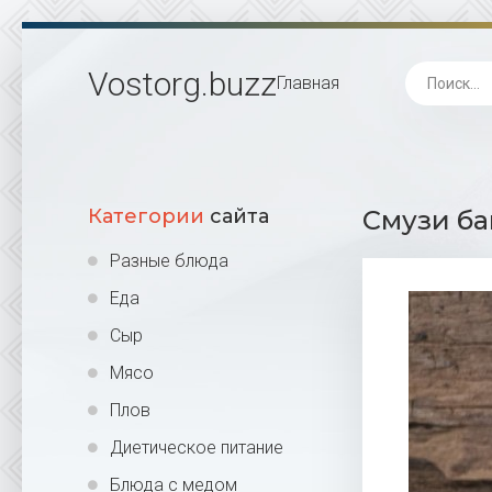
Vostorg
.buzz
Главная
Категории
сайта
Смузи ба
Разные блюда
Еда
Сыр
Мясо
Плов
Диетическое питание
Блюда с медом