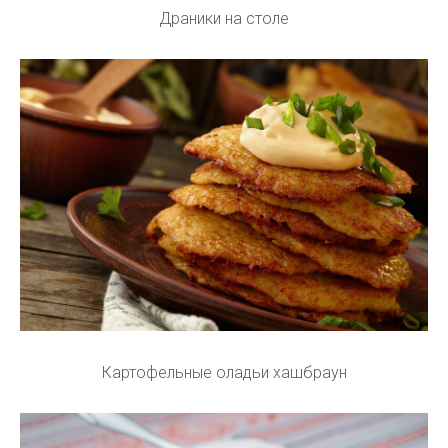
Драники на столе
Картофельные оладьи хашбраун