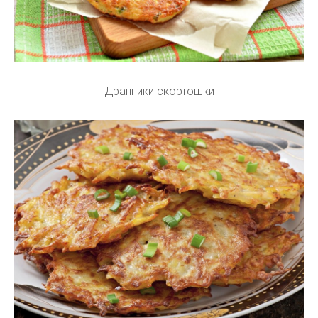
Дранники скортошки