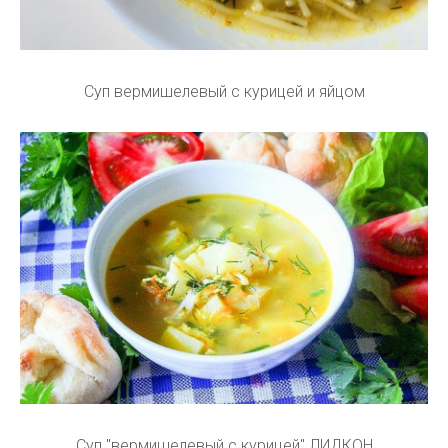
Суп вермишелевый с курицей и яйцом
Суп "вермишелевый с курицей" ЛИДКОН