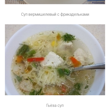
Суп вермишелевый с фрикадельками
Гьёза суп