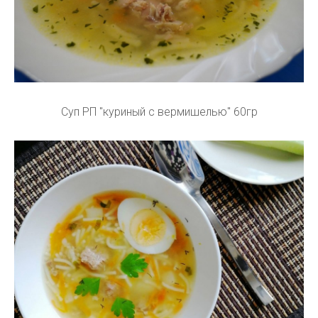
Суп РП "куриный с вермишелью" 60гр