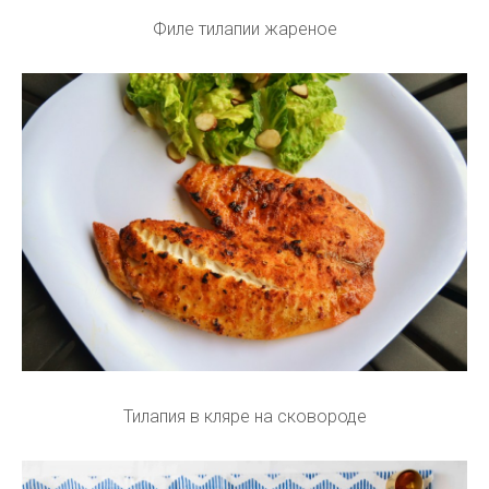
Филе тилапии жареное
Тилапия в кляре на сковороде