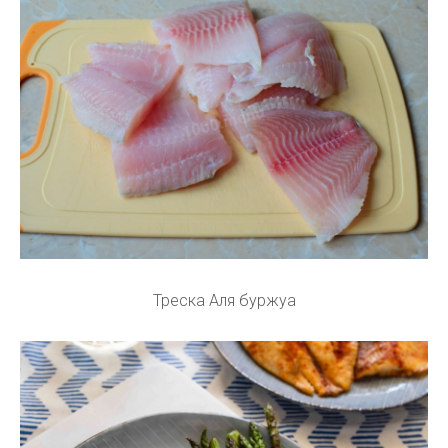
Треска Аля буржуа