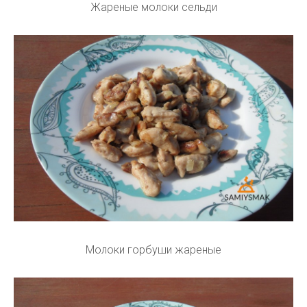
Жареные молоки сельди
Молоки горбуши жареные