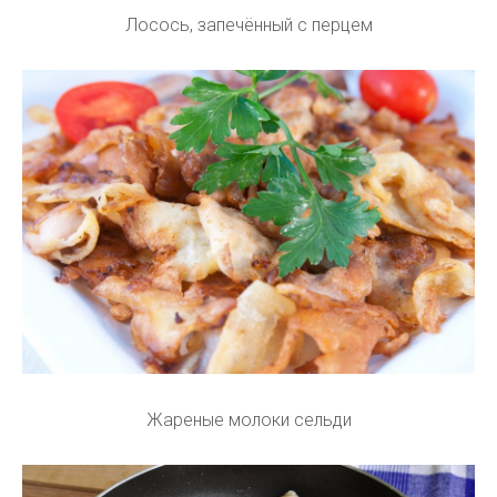
Лосось, запечённый с перцем
Жареные молоки сельди