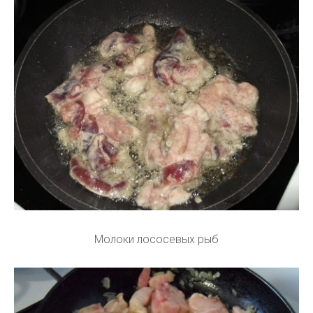
Молоки лососевых рыб