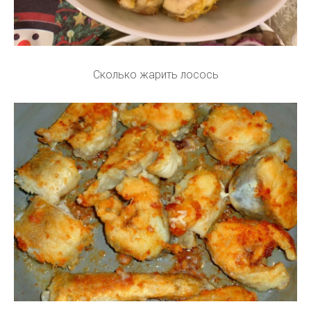
Сколько жарить лосось