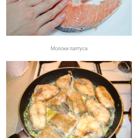
Молоки палтуса