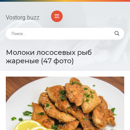
Vostorg
.buzz
Молоки лососевых рыб
жареные (47 фото)