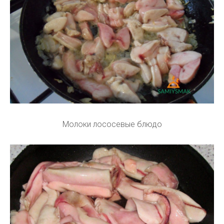
Молоки лососевые блюдо