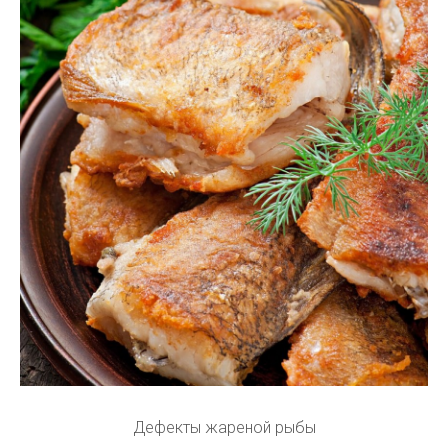
Дефекты жареной рыбы