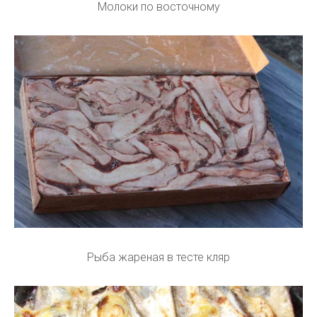
Молоки по восточному
Рыба жареная в тесте кляр