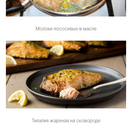
Молоки лососевых в масле
Тилапия жареная на сковороде