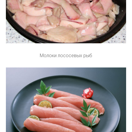
Молоки лососевых рыб