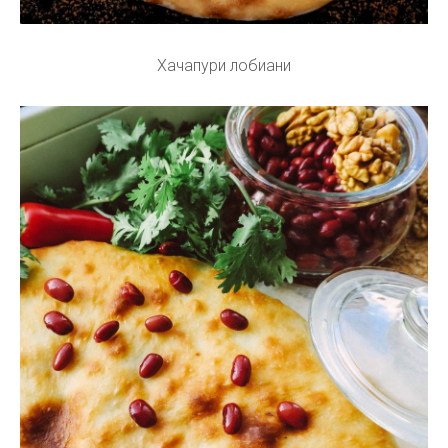
Хачапури лобиани