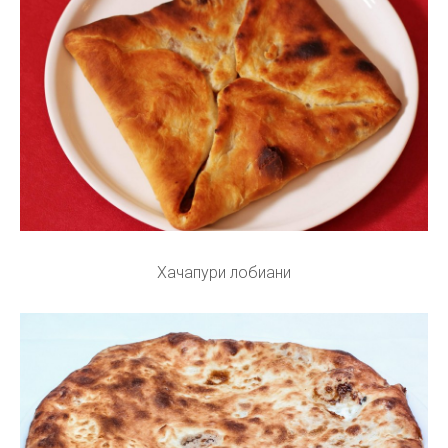
Хачапури лобиани