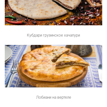
Кубдари грузинское хачапури
Лобиани на вертеле