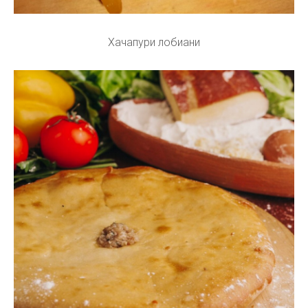
Хачапури лобиани