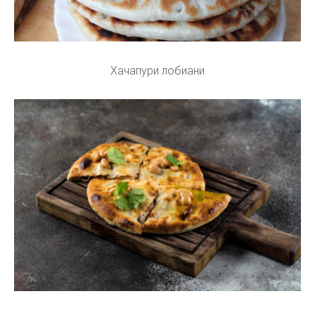
Хачапури лобиани