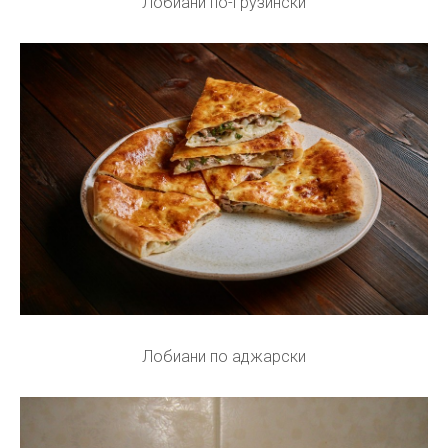
Лобиани по-грузински
Лобиани по аджарски