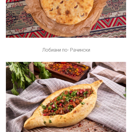
Лобиани по- Рачински