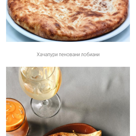
Хачапури пеновани лобиани