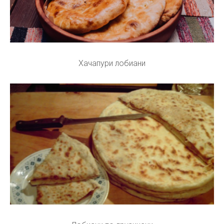
Хачапури лобиани