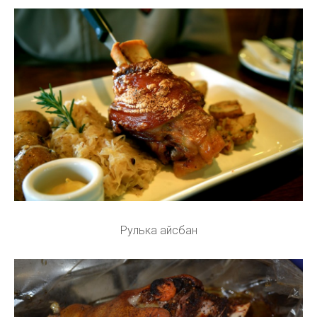
Рулька айсбан