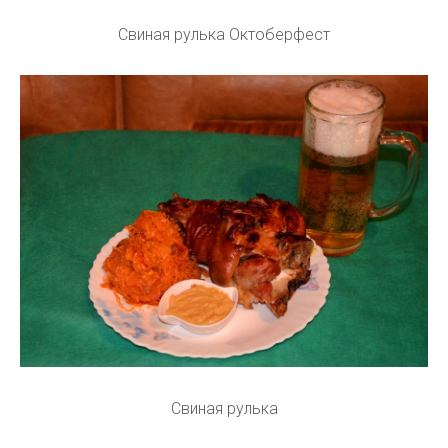
Свиная рулька Октоберфест
Свиная рулька